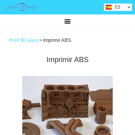
RU
ES
CA
Print 3D easy
>
Imprimir ABS
Imprimir ABS