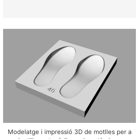
Modelatge i impressió 3D de motlles per a
plantilles ortopèdiques i anatòmiques
Modelatge i impressió 3D de motlles per a