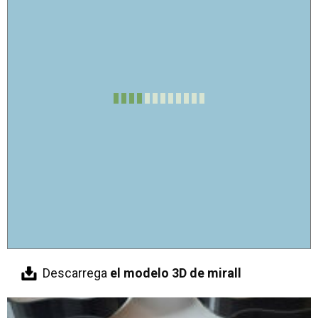
Descarrega
el modelo 3D de mirall