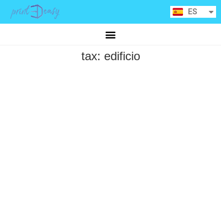
RU
ES
CA
tax:
edificio