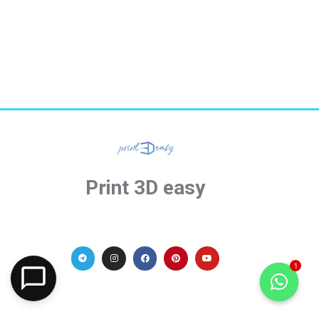
Print 3D easy
1
Open c