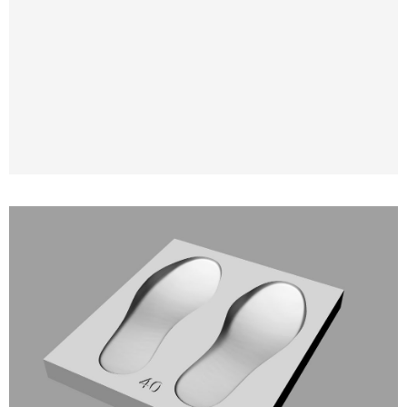
3D моделирование и 3D печать формы для
ортопедических и анатомических стелек