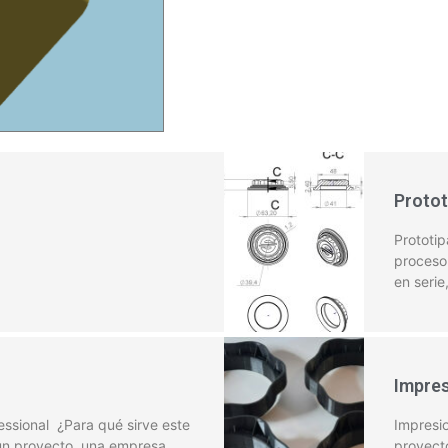
Protot
Prototi
proceso 
en serie
Impres
fessional ¿Para qué sirve este
Impresio
un proyecto, una empresa
proyecto