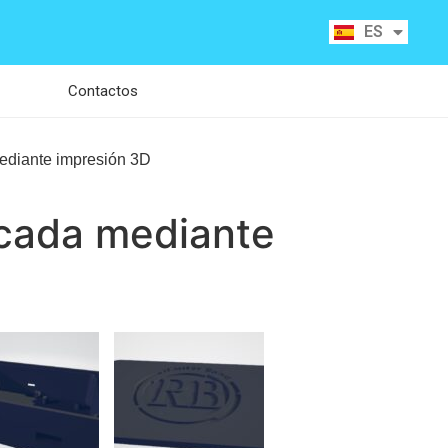
RU
ES
CA
Contactos
mediante impresión 3D
icada mediante