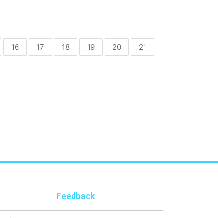
16
17
18
19
20
21
Feedback