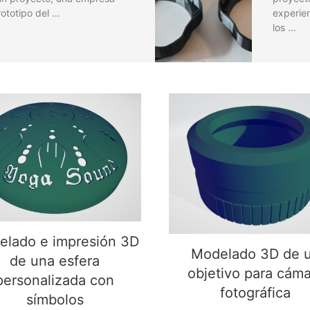
ototipo del …
experie
los …
elado e impresión 3D
Modelado 3D de u
de una esfera
objetivo para cáma
personalizada con
fotográfica
símbolos
lado e impresión 3D
Modelado 3D de 
de una esfera
objetivo para cáma
personalizada con
fotográfica
símbolos