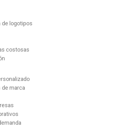
 de logotipos
tas costosas
ión
ersonalizado
s de marca
presas
rativos
o demanda