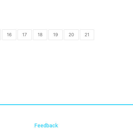
16
17
18
19
20
21
Feedback