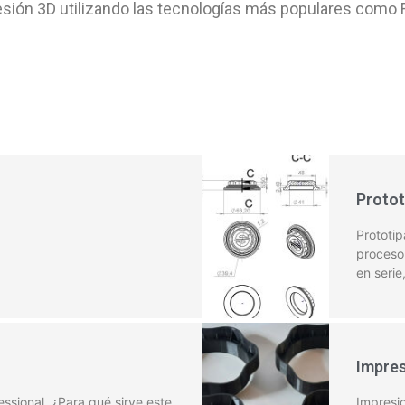
sión 3D utilizando las tecnologías más populares como 
Protot
Prototi
proceso 
en serie
Impres
fessional ¿Para qué sirve este
Impresio