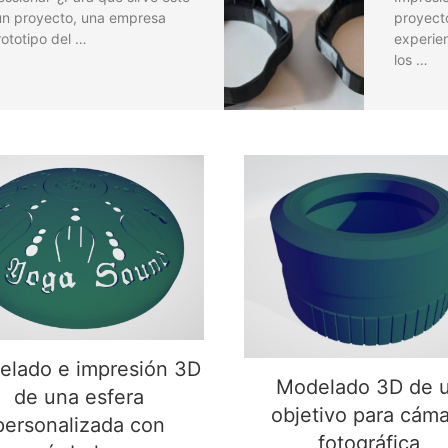
un proyecto, una empresa
proyecto
ototipo del …
experie
los …
elado e impresión 3D
Modelado 3D de u
de una esfera
objetivo para cáma
personalizada con
fotográfica
símbolos
lado e impresión 3D
Modelado 3D de 
de una esfera
objetivo para cáma
personalizada con
fotográfica