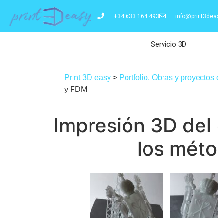
+34 633 164 493
info@print3dea
Servicio 3D
Print 3D easy
>
Portfolio. Obras y proyectos
y FDM
Impresión 3D del
los mét