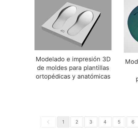
Mod
Modelado e impresión 3D
de moldes para plantillas
ortopédicas y anatómicas
Modelado e impresión 3D
Mode
de moldes para plantillas
ortopédicas y anatómicas
1
2
3
4
5
6