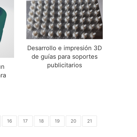
Desarrollo e impresión 3D
de guías para soportes
n
publicitarios
ra
Desarrollo e impresión 3D
de guías para soportes
publicitarios
un
ra
16
17
18
19
20
21