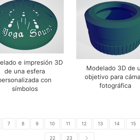
elado e impresión 3D
Modelado 3D de u
de una esfera
objetivo para cáma
personalizada con
fotográfica
símbolos
lado e impresión 3D
Modelado 3D de 
de una esfera
objetivo para cáma
personalizada con
fotográfica
símbolos
7
8
9
10
11
12
13
14
15
22
23