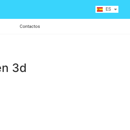
RU
ES
CA
Contactos
 en 3d