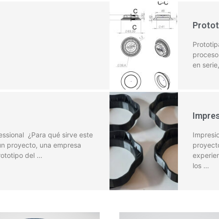
Protot
Prototi
proceso 
en serie
Impres
fessional ¿Para qué sirve este
Impresio
un proyecto, una empresa
proyecto
ototipo del …
experie
los …