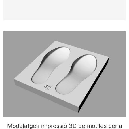
Modelatge i impressió 3D de motlles per a
plantilles ortopèdiques i anatòmiques
Modelatge i impressió 3D de motlles per a