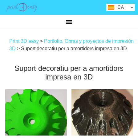
ES
CA
RU
Print 3D easy
>
Portfolio. Obras y proyectos de impresión
3D
>
Suport decoratiu per a amortidors impresa en 3D
Suport decoratiu per a amortidors
impresa en 3D