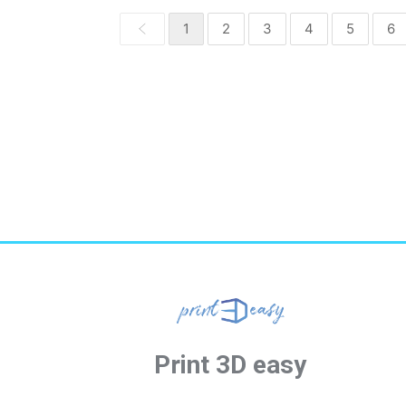
1
2
3
4
5
6
Print 3D easy