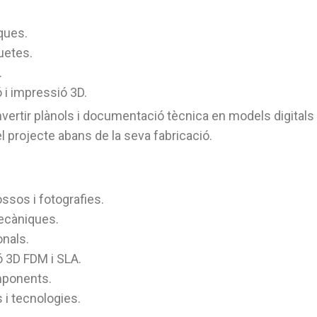
ques.
uetes.
.
 i impressió 3D.
vertir plànols i documentació tècnica en models digitals 
el projecte abans de la seva fabricació.
ssos i fotografies.
ecàniques.
nals.
 3D FDM i SLA.
mponents.
 i tecnologies.