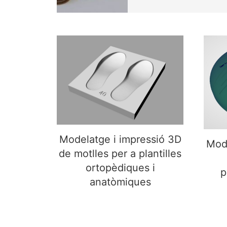
Modelatge i impressió 3D
Mod
de motlles per a plantilles
ortopèdiques i
anatòmiques
Modelatge i impressió 3D
Mode
de motlles per a plantilles
ortopèdiques i
p
anatòmiques