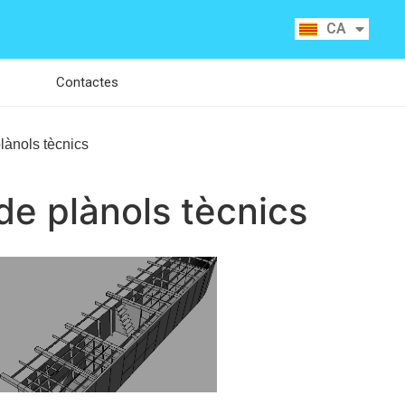
ES
CA
RU
Contactes
lànols tècnics
de plànols tècnics