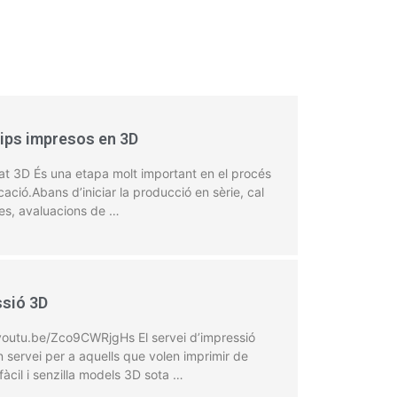
ips impresos en 3D
at 3D És una etapa molt important en el procés
cació.Abans d’iniciar la producció en sèrie, cal
es, avaluacions de …
sió 3D
/youtu.be/Zco9CWRjgHs El servei d’impressió
 servei per a aquells que volen imprimir de
àcil i senzilla models 3D sota …