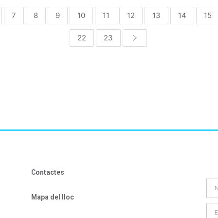
7
8
9
10
11
12
13
14
15
22
23
Contactes
Mapa del lloc