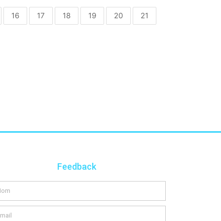
16
17
18
19
20
21
Feedback