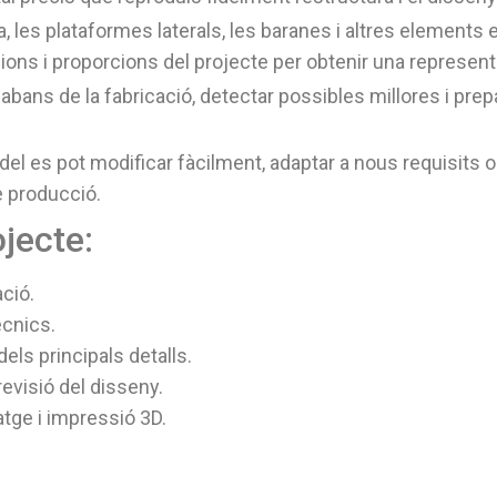
rta, les plataformes laterals, les baranes i altres elemen
ns i proporcions del projecte per obtenir una representa
abans de la fabricació, detectar possibles millores i pre
el es pot modificar fàcilment, adaptar a nous requisits o
e producció.
jecte:
ció.
cnics.
els principals detalls.
revisió del disseny.
atge i impressió 3D.