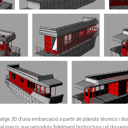
latge 3D d’una embarcació a partir de plànols tècnics i d
tal precís que reproduís fidelment l’estructura i el disseny