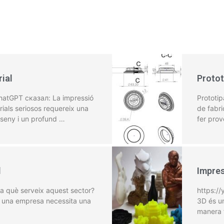
rial
Protot
ChatGPT сказал: La impressió
Prototip
rials seriosos requereix una
de fabri
sseny i un profund …
fer prov
l
Impres
 a què serveix aquest sector?
https:/
e, una empresa necessita una
3D és un
manera f