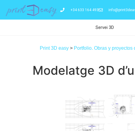
+34 633 164 493
info@print3dea
Servei 3D
Print 3D easy
>
Portfolio. Obras y proyectos
Modelatge 3D d’un