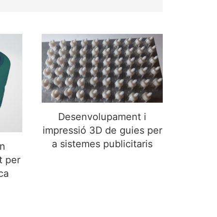
Desenvolupament i
impressió 3D de guies per
ectiu
a sistemes publicitaris
mera
Desenvolupament i
impressió 3D de guies per
a sistemes publicitaris
n
t per
ca