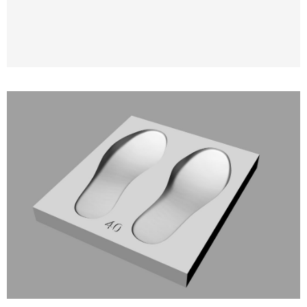
Modelatge i impressió 3D de motlles per a
plantilles ortopèdiques i anatòmiques