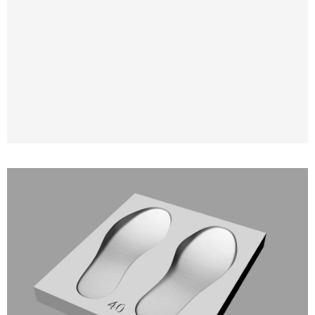
Modelatge i impressió 3D de motlles per a
plantilles ortopèdiques i anatòmiques