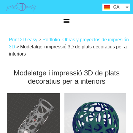
ES
CA
RU
Print 3D easy
>
Portfolio. Obras y proyectos de impresión
3D
>
Modelatge i impressió 3D de plats decoratius per a
interiors
Modelatge i impressió 3D de plats
decoratius per a interiors