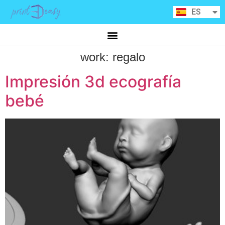
RU
ES
CA
work:
regalo
Impresión 3d ecografía
bebé