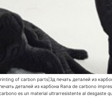
rinting of carbon parts|3д печать деталей из карбо
 печать деталей из карбона Rana de carbono impres
arbono es un material ultrarresistente al desgaste q