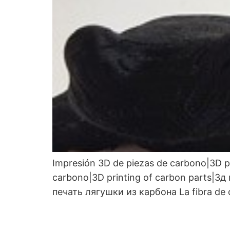
Impresión 3D de piezas de carbono|3D p
carbono|3D printing of carbon parts|3д
печать лягушки из карбона La fibra de c