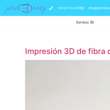
+34 633 164 493
info@print3dea
Servicio 3D
Impresión 3D de fibra